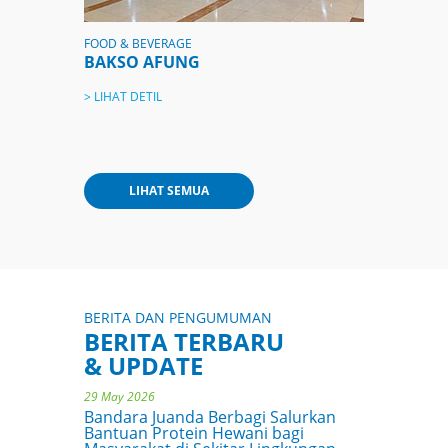
FOOD & BEVERAGE
BAKSO AFUNG
> LIHAT DETIL
07 May 2026
TUNTASKAN PELAYANAN EMBARKASI
LIHAT SEMUA
HAJI GELOMBANG PERTAMA DENGAN
LANCAR, BANDARA JUANDA SIAP
LAYANI EMBARKASI GELOMBANG
KEDUA
> SELENGKAPNYA
01 Jun 2026
KLOTER 1 JAMAAH HAJI 2026 TIBA DI
BERITA DAN PENGUMUMAN
BANDARA JUANDA
BERITA TERBARU
& UPDATE
> SELENGKAPNYA
29 May 2026
Bandara Juanda Berbagi Salurkan
Bantuan Protein Hewani bagi
Masyarakat di Sekitar Lingkungan
Bandara