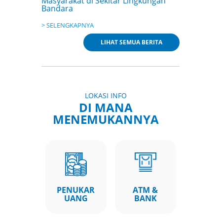
> SELENGKAPNYA
22 May 2026
SEBANYAK 116 KLOTER EMBARKASI
LIHAT SEMUA BERITA
TELAH DIBERANGKATKAN MELALUI
BANDARA JUANDA
> SELENGKAPNYA
13 May 2026
BANDARA JUANDA RAIH
PENGHARGAAN WISCA TERKAIT K3
LOKASI INFO
DARI WORLD SAFETY ORGANIZATION
DI MANA
INDONESIA
MENEMUKANNYA
> SELENGKAPNYA
07 May 2026
TUNTASKAN PELAYANAN EMBARKASI
HAJI GELOMBANG PERTAMA DENGAN
LANCAR, BANDARA JUANDA SIAP
LAYANI EMBARKASI GELOMBANG
KEDUA
PENUKAR
ATM &
> SELENGKAPNYA
UANG
BANK
01 Jun 2026
KLOTER 1 JAMAAH HAJI 2026 TIBA DI
BANDARA JUANDA