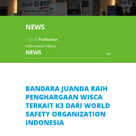
NEWS
> Go to
Publication
Information Menu
NEWS
BANDARA JUANDA RAIH
PENGHARGAAN WISCA
TERKAIT K3 DARI WORLD
SAFETY ORGANIZATION
INDONESIA