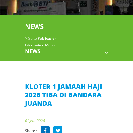
NEWS
> Go to
Publication
Information Menu
NEWS
KLOTER 1 JAMAAH HAJI
2026 TIBA DI BANDARA
JUANDA
01 Jun 2026
Share :