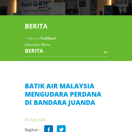
BERITA
> Menuju
Publikasi
Informasi Menu
BERITA
BATIK AIR MALAYSIA
MENGUDARA PERDANA
DI BANDARA JUANDA
01 Aug 2024
Bagikan :