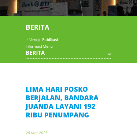
BERITA
> Menuju
Publikasi
Informasi Menu
BERITA
LIMA HARI POSKO
BERJALAN, BANDARA
JUANDA LAYANI 192
RIBU PENUMPANG
26 Mar 2025